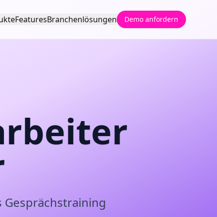
ukte
Features
Branchenlösungen
Demo anfordern
arbeiter
r
es Gesprächstraining