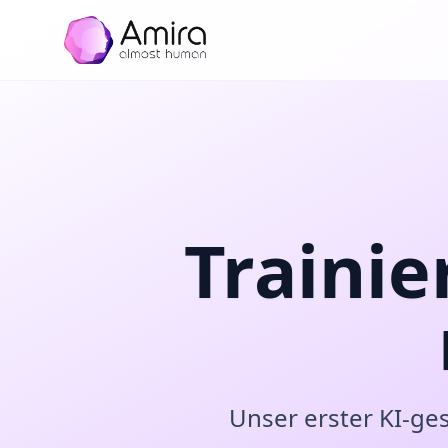
Zum Hauptinhalt springen
Trainie
Unser erster KI-ges