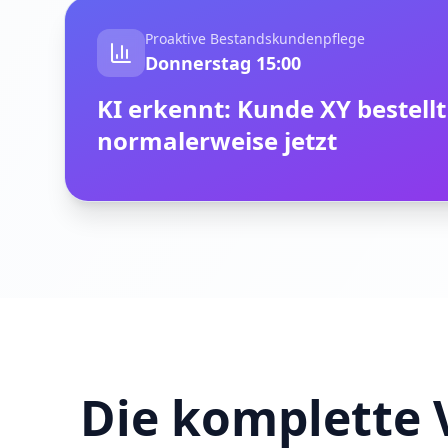
Proaktive Bestandskundenpflege
Donnerstag 15:00
KI erkennt: Kunde XY bestellt
normalerweise jetzt
Die komplette 