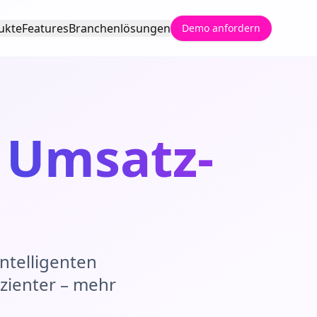
ukte
Features
Branchenlösungen
Demo anfordern
Umsatz-
ntelligenten
zienter – mehr